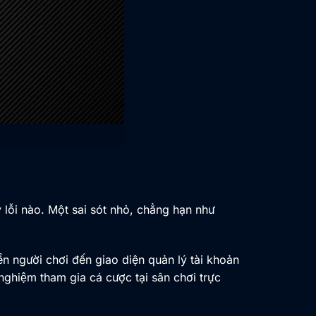
 lỗi nào. Một sai sót nhỏ, chẳng hạn như
 người chơi đến giao diện quản lý tài khoản
 nghiệm tham gia cá cược tại sân chơi trực