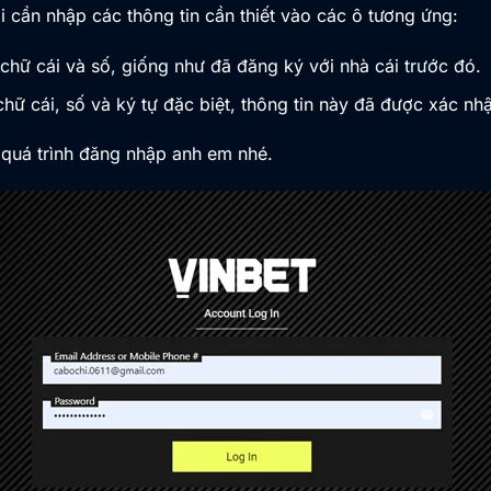
i cần nhập các thông tin cần thiết vào các ô tương ứng:
 chữ cái và số, giống như đã đăng ký với nhà cái trước đó.
chữ cái, số và ký tự đặc biệt, thông tin này đã được xác nh
 quá trình đăng nhập anh em nhé.