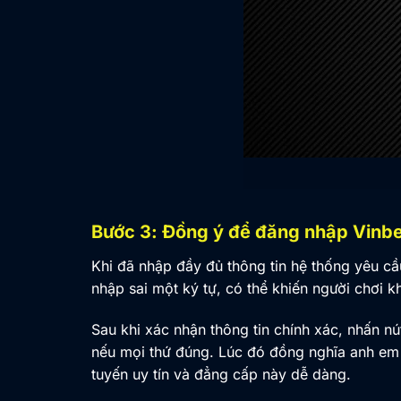
Bước 3: Đồng ý để đăng nhập Vinb
Khi đã nhập đầy đủ thông tin hệ thống yêu cầ
nhập sai một ký tự, có thể khiến người chơi 
Sau khi xác nhận thông tin chính xác, nhấn n
nếu mọi thứ đúng. Lúc đó đồng nghĩa anh em
tuyến uy tín và đẳng cấp này dễ dàng.