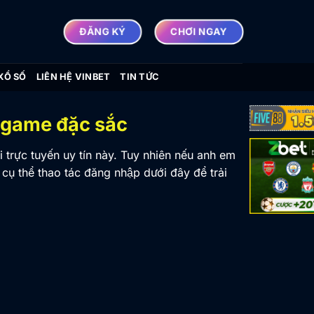
ĐĂNG KÝ
CHƠI NGAY
XỔ SỐ
LIÊN HỆ VINBET
TIN TỨC
o game đặc sắc
chơi trực tuyến uy tín này. Tuy nhiên nếu anh em
u cụ thể thao tác đăng nhập dưới đây để trải