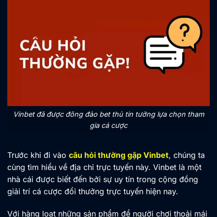
Vinbet đã được đông đảo bet thủ tin tưởng lựa chọn tham
gia cá cược
Trước khi đi vào
câu hỏi thường gặp Vinbet
, chúng ta
cùng tìm hiểu về địa chỉ trực tuyến này. Vinbet là một
nhà cái được biết đến bởi sự uy tín trong cộng đồng
giải trí cá cược đổi thưởng trực tuyến hiện nay.
Với hàng loạt những sản phẩm để người chơi thoải mái