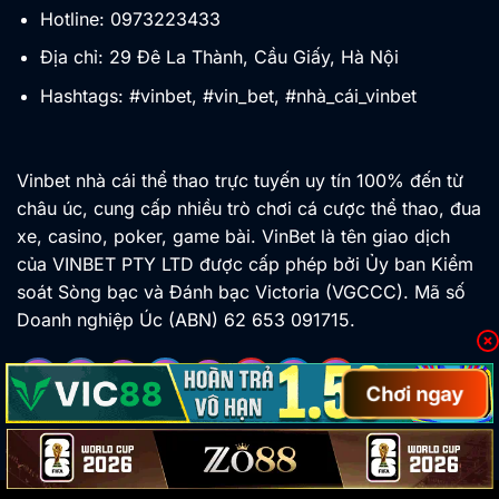
Hotline: 0973223433
Địa chỉ: 29 Đê La Thành, Cầu Giấy, Hà Nội
Hashtags: #vinbet, #vin_bet, #nhà_cái_vinbet
Vinbet nhà cái thể thao trực tuyến uy tín 100% đến từ
châu úc, cung cấp nhiều trò chơi cá cược thể thao, đua
xe, casino, poker, game bài. VinBet là tên giao dịch
của VINBET PTY LTD được cấp phép bởi Ủy ban Kiểm
soát Sòng bạc và Đánh bạc Victoria (VGCCC). Mã số
Doanh nghiệp Úc (ABN) 62 653 091715.
Chơi ngay