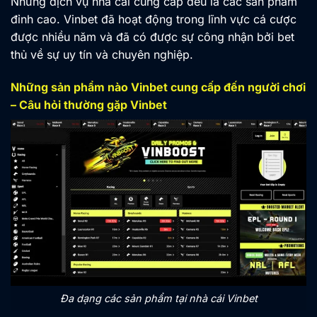
Những dịch vụ nhà cái cung cấp đều là các sản phẩm
đỉnh cao. Vinbet đã hoạt động trong lĩnh vực cá cược
được nhiều năm và đã có được sự công nhận bởi bet
thủ về sự uy tín và chuyên nghiệp.
Những sản phẩm nào Vinbet cung cấp đến người chơi
– Câu hỏi thường gặp Vinbet
Đa dạng các sản phẩm tại nhà cái Vinbet