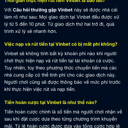
Thời gian thực hiện rút tiền Vinbet là bao lâu?
Với
Câu hỏi thường gặp Vinbet
này sẽ được nhà cái
làm rõ như sau: Mọi giao dịch tại Vinbet đều được xử
lý từ 5 đến 10 phút. Từ giao dịch thứ hai trở đi, quá
trình xử lý sẽ nhanh hơn.
Việc nạp và rút tiền tại Vinbet có bị mất phí không?
Vinbet sẽ không tính bất kỳ khoản phí nào khi người
chơi thực hiện nạp và rút tiền tại tài khoản cá cược.
Tuy nhiên, tùy theo phương thức chuyển tiền mà các
nhà cung cấp có thể tính phí cho các giao dịch này.
Người chơi cũng sẽ được thông báo về mức phí trước
khi thực hiện việc rút và nạp tiền.
Tiền hoàn cược tại Vinbet là như thế nào?
Tiền hoàn cược chính là số tiền mà người chơi nhận về
sau khi đặt cược dựa theo từng chương trình khuyến
mãi. Tỷ lệ hoàn cược được dựa vào tổng cược hợp lệ