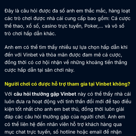
Đây là câu hỏi được đa số anh em thắc mắc, hàng loạt
các trò chơi được nhà cái cung cấp bao gồm: Cá cược
thể thao, xổ số, casino trực tuyến, Poker,… và vô số
trò chơi hấp dẫn khác.
Anh em có thể tìm thấy nhiều sự lựa chọn hấp dẫn khi
đến với Vinbet và thỏa mãn được đam mê cá cược,
đồng thời có cơ hội nhận về những khoảng tiền thắng
cược hấp dẫn tại sân chơi này.
Người chơi có được hỗ trợ tham gia tại Vinbet không?
Với
câu hỏi thường gặp Vinbet
này có thể thấy nhà cái
luôn đưa ra hoạt động với tinh thần đổi mới để tạo điều
kiện tốt nhất cho anh em bet thủ, đồng thời luôn giải
đáp các câu hỏi thường gặp của người chơi. Anh em
có thể liên hệ đến nhân viên hỗ trợ khách hàng qua
mục chat trực tuyến, số hotline hoặc email để nhận